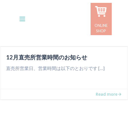
コ
ン
テ
ン
ONLINE
ツ
SHOP
へ
ス
キ
12月直売所営業時間のお知らせ
ッ
プ
直売所営業日、営業時間は以下のとおりです […]
Read more