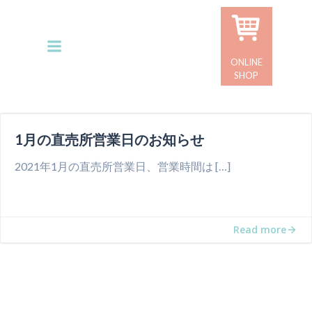
コ
ン
テ
ン
ONLINE
ツ
SHOP
へ
ス
キ
1月の直売所営業日のお知らせ
ッ
プ
2021年1月の直売所営業日、営業時間は […]
Read more