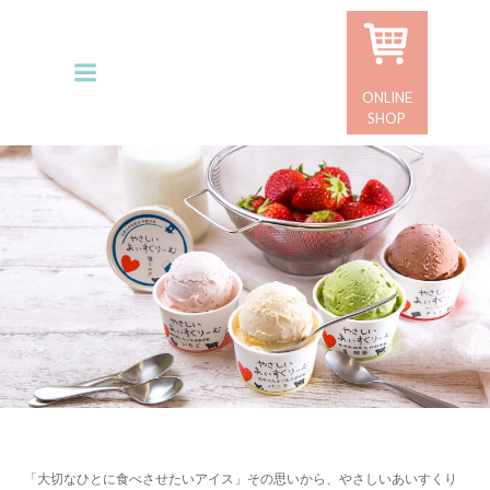
コ
ン
テ
ン
ONLINE
ツ
SHOP
へ
ス
キ
ッ
プ
「大切なひとに食べさせたいアイス」その思いから、やさしいあいすくり